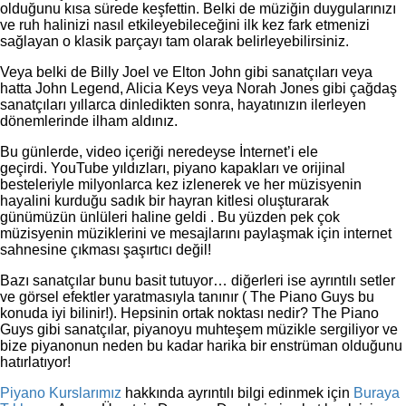
olduğunu kısa sürede keşfettin. Belki de müziğin duygularınızı
ve ruh halinizi nasıl etkileyebileceğini ilk kez fark etmenizi
sağlayan o klasik parçayı tam olarak belirleyebilirsiniz.
Veya belki de Billy Joel ve Elton John gibi sanatçıları veya
hatta John Legend, Alicia Keys veya Norah Jones gibi çağdaş
sanatçıları yıllarca dinledikten sonra, hayatınızın ilerleyen
dönemlerinde ilham aldınız.
Bu günlerde, video içeriği neredeyse İnternet’i ele
geçirdi. YouTube yıldızları, piyano kapakları ve orijinal
besteleriyle milyonlarca kez izlenerek ve her müzisyenin
hayalini kurduğu sadık bir hayran kitlesi oluşturarak
günümüzün ünlüleri haline geldi . Bu yüzden pek çok
müzisyenin müziklerini ve mesajlarını paylaşmak için internet
sahnesine çıkması şaşırtıcı değil!
Bazı sanatçılar bunu basit tutuyor… diğerleri ise ayrıntılı setler
ve görsel efektler yaratmasıyla tanınır ( The Piano Guys bu
konuda iyi bilinir!). Hepsinin ortak noktası nedir? The Piano
Guys gibi sanatçılar, piyanoyu muhteşem müzikle sergiliyor ve
bize piyanonun neden bu kadar harika bir enstrüman olduğunu
hatırlatıyor!
Piyano Kurslarımız
hakkında ayrıntılı bilgi edinmek için
Buraya