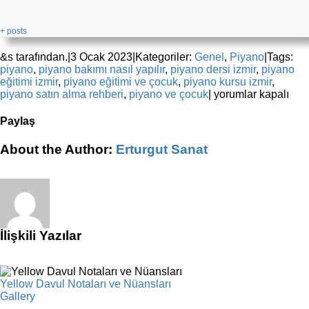
+ posts
&s tarafından.
|
3 Ocak 2023
|
Kategoriler:
Genel
,
Piyano
|
Tags:
piyano
,
piyano bakımı nasıl yapılır
,
piyano dersi izmir
,
piyano
eğitimi izmir
,
piyano eğitimi ve çocuk
,
piyano kursu izmir
,
En
piyano satın alma rehberi
,
piyano ve çocuk
|
yorumlar kapalı
İyi
5
Paylaş
Piyanist
YouTuber
Facebook
X
Reddit
LinkedIn
WhatsApp
Tumblr
Pinterest
Vk
E-
About the Author:
Erturgut Sanat
için
posta
İlişkili Yazılar
Yellow Davul Notaları ve Nüansları
Gallery