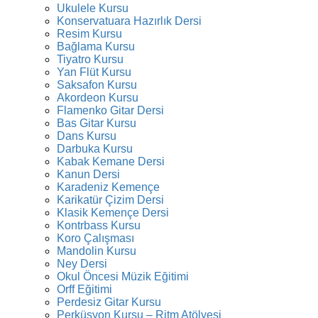
Ukulele Kursu
Konservatuara Hazırlık Dersi
Resim Kursu
Bağlama Kursu
Tiyatro Kursu
Yan Flüt Kursu
Saksafon Kursu
Akordeon Kursu
Flamenko Gitar Dersi
Bas Gitar Kursu
Dans Kursu
Darbuka Kursu
Kabak Kemane Dersi
Kanun Dersi
Karadeniz Kemençe
Karikatür Çizim Dersi
Klasik Kemençe Dersi
Kontrbass Kursu
Koro Çalışması
Mandolin Kursu
Ney Dersi
Okul Öncesi Müzik Eğitimi
Orff Eğitimi
Perdesiz Gitar Kursu
Perküsyon Kursu – Ritm Atölyesi