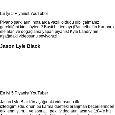
En İyi 5 Piyanist YouTuber
Piyano şarkılarını notalarda yazılı olduğu gibi çalmanız
gerektiğini kim söyledi? Basit bir temayı (Pachelbel’in Kanonu)
ele alan ve doğaçlama yapan piyanist Kyle Landry’nin
aşağıdaki videosunu seviyoruz!
Jason Lyle Black
En İyi 5 Piyanist YouTuber
Jason Lyle Black’in aşağıdaki videosunu ilk
izlediğimizde, onun bu karma düetteki aranjman becerilerinden
etkilenmiştim… ve sonra… peki, videolarını açın ve 1:04’e hızlı