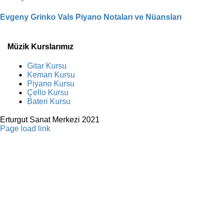
Evgeny Grinko Vals Piyano Notaları ve Nüansları
Müzik Kurslarımız
Gitar Kursu
Keman Kursu
Piyano Kursu
Çello Kursu
Bateri Kursu
Erturgut Sanat Merkezi 2021
Facebook
Instagram
X
YouTube
Page load link