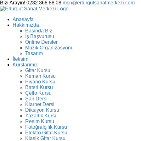
Skip
Bizi Arayın! 0232 368 88 08
|
msn@erturgutsanatmerkezi.com
to
Facebook
Instagram
X
YouTube
content
Anasayfa
Hakkımızda
Basında Biz
İş Başvurusu
Online Dersler
Müzik Organizasyonu
Tasarım
İletişim
Kurslarımız
Gitar Kursu
Keman Kursu
Piyano Kursu
Bateri Kursu
Çello Kursu
Şan Dersi
Klarnet Dersi
Diksiyon Kursu
Yazarlık Kursu
Resim Kursu
Fotoğrafçılık Kursu
Elektro Gitar Kursu
Klasik Gitar Kursu