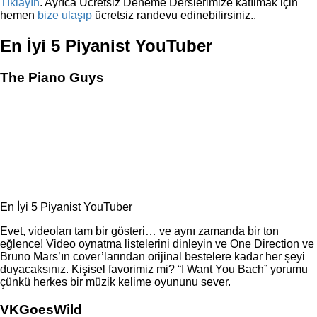
Tıklayın
. Ayrıca Ücretsiz Deneme Derslerimize katılmak için
hemen
bize ulaşıp
ücretsiz randevu edinebilirsiniz..
En İyi 5 Piyanist YouTuber
The Piano Guys
En İyi 5 Piyanist YouTuber
Evet, videoları tam bir gösteri… ve aynı zamanda bir ton
eğlence! Video oynatma listelerini dinleyin ve One Direction ve
Bruno Mars’ın cover’larından orijinal bestelere kadar her şeyi
duyacaksınız. Kişisel favorimiz mi? “I Want You Bach” yorumu
çünkü herkes bir müzik kelime oyununu sever.
VKGoesWild