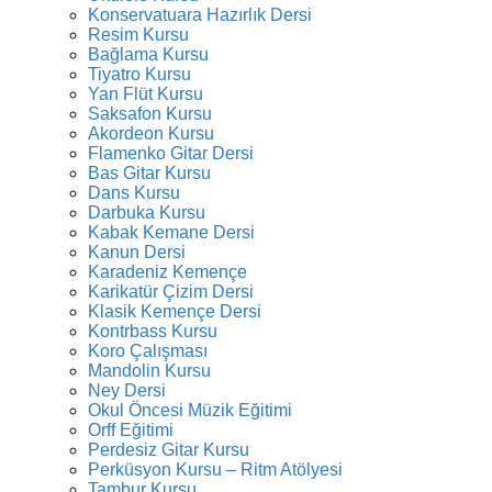
Konservatuara Hazırlık Dersi
Resim Kursu
Bağlama Kursu
Tiyatro Kursu
Yan Flüt Kursu
Saksafon Kursu
Akordeon Kursu
Flamenko Gitar Dersi
Bas Gitar Kursu
Dans Kursu
Darbuka Kursu
Kabak Kemane Dersi
Kanun Dersi
Karadeniz Kemençe
Karikatür Çizim Dersi
Klasik Kemençe Dersi
Kontrbass Kursu
Koro Çalışması
Mandolin Kursu
Ney Dersi
Okul Öncesi Müzik Eğitimi
Orff Eğitimi
Perdesiz Gitar Kursu
Perküsyon Kursu – Ritm Atölyesi
Tambur Kursu