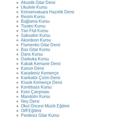
Akustik Gitar Dersi
Ukulele Kursu
Konservatuara Hazırlık Dersi
Resim Kursu
Bağlama Kursu
Tiyatro Kursu
Yan Flüt Kursu
Saksafon Kursu
Akordeon Kursu
Flamenko Gitar Dersi
Bas Gitar Kursu
Dans Kursu
Darbuka Kursu
Kabak Kemane Dersi
Kanun Dersi
Karadeniz Kemençe
Karikatür Çizim Dersi
Klasik Kemençe Dersi
Kontrbass Kursu
Koro Çalışması
Mandolin Kursu
Ney Dersi
Okul Öncesi Müzik Eğitimi
Orff Eğitimi
Perdesiz Gitar Kursu