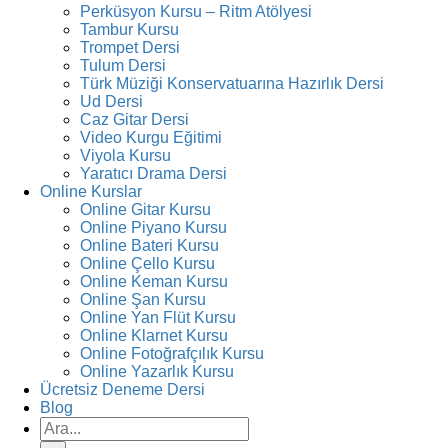
Perküsyon Kursu – Ritm Atölyesi
Tambur Kursu
Trompet Dersi
Tulum Dersi
Türk Müziği Konservatuarına Hazırlık Dersi
Ud Dersi
Caz Gitar Dersi
Video Kurgu Eğitimi
Viyola Kursu
Yaratıcı Drama Dersi
Online Kurslar
Online Gitar Kursu
Online Piyano Kursu
Online Bateri Kursu
Online Çello Kursu
Online Keman Kursu
Online Şan Kursu
Online Yan Flüt Kursu
Online Klarnet Kursu
Online Fotoğrafçılık Kursu
Online Yazarlık Kursu
Ücretsiz Deneme Dersi
Blog
Ara: