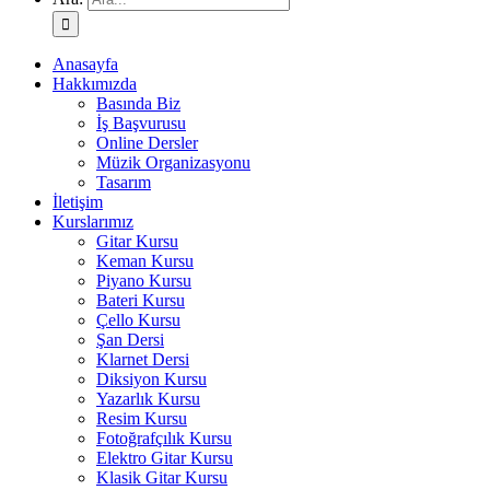
Anasayfa
Hakkımızda
Basında Biz
İş Başvurusu
Online Dersler
Müzik Organizasyonu
Tasarım
İletişim
Kurslarımız
Gitar Kursu
Keman Kursu
Piyano Kursu
Bateri Kursu
Çello Kursu
Şan Dersi
Klarnet Dersi
Diksiyon Kursu
Yazarlık Kursu
Resim Kursu
Fotoğrafçılık Kursu
Elektro Gitar Kursu
Klasik Gitar Kursu