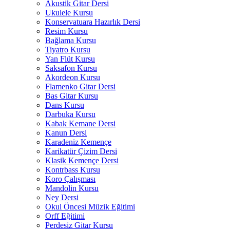
Akustik Gitar Dersi
Ukulele Kursu
Konservatuara Hazırlık Dersi
Resim Kursu
Bağlama Kursu
Tiyatro Kursu
Yan Flüt Kursu
Saksafon Kursu
Akordeon Kursu
Flamenko Gitar Dersi
Bas Gitar Kursu
Dans Kursu
Darbuka Kursu
Kabak Kemane Dersi
Kanun Dersi
Karadeniz Kemençe
Karikatür Çizim Dersi
Klasik Kemençe Dersi
Kontrbass Kursu
Koro Çalışması
Mandolin Kursu
Ney Dersi
Okul Öncesi Müzik Eğitimi
Orff Eğitimi
Perdesiz Gitar Kursu