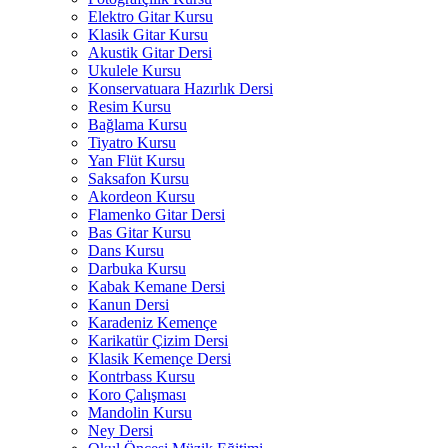
Elektro Gitar Kursu
Klasik Gitar Kursu
Akustik Gitar Dersi
Ukulele Kursu
Konservatuara Hazırlık Dersi
Resim Kursu
Bağlama Kursu
Tiyatro Kursu
Yan Flüt Kursu
Saksafon Kursu
Akordeon Kursu
Flamenko Gitar Dersi
Bas Gitar Kursu
Dans Kursu
Darbuka Kursu
Kabak Kemane Dersi
Kanun Dersi
Karadeniz Kemençe
Karikatür Çizim Dersi
Klasik Kemençe Dersi
Kontrbass Kursu
Koro Çalışması
Mandolin Kursu
Ney Dersi