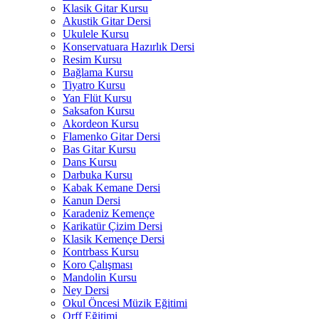
Klasik Gitar Kursu
Akustik Gitar Dersi
Ukulele Kursu
Konservatuara Hazırlık Dersi
Resim Kursu
Bağlama Kursu
Tiyatro Kursu
Yan Flüt Kursu
Saksafon Kursu
Akordeon Kursu
Flamenko Gitar Dersi
Bas Gitar Kursu
Dans Kursu
Darbuka Kursu
Kabak Kemane Dersi
Kanun Dersi
Karadeniz Kemençe
Karikatür Çizim Dersi
Klasik Kemençe Dersi
Kontrbass Kursu
Koro Çalışması
Mandolin Kursu
Ney Dersi
Okul Öncesi Müzik Eğitimi
Orff Eğitimi