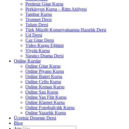
Perdesiz Gitar Kursu
Perküsyon Kursu – Ritm Atölyesi
Tambur Kursu
Trompet Dersi
Tulum Dersi
Türk Müziği Konservatuarına Hazırlık Dersi
Ud Dersi
Caz Gitar Dersi
Video Kurgu Eğitimi
Viyola Kursu
Yaratıcı Drama Dersi
Online Kurslar
Online Gitar Kursu
Online Piyano Kursu
Online Bateri Kursu
Online Çello Kursu
Online Keman Kursu
Online Şan Kursu
Online Yan Flüt Kursu
Online Klarnet Kursu
Online Fotoğrafçılık Kursu
Online Yazarlık Kursu
Ücretsiz Deneme Dersi
Blog
Ara: