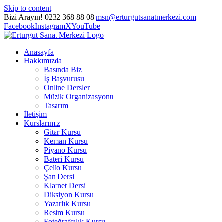
Skip to content
Bizi Arayın! 0232 368 88 08
|
msn@erturgutsanatmerkezi.com
Facebook
Instagram
X
YouTube
Anasayfa
Hakkımızda
Basında Biz
İş Başvurusu
Online Dersler
Müzik Organizasyonu
Tasarım
İletişim
Kurslarımız
Gitar Kursu
Keman Kursu
Piyano Kursu
Bateri Kursu
Çello Kursu
Şan Dersi
Klarnet Dersi
Diksiyon Kursu
Yazarlık Kursu
Resim Kursu
Fotoğrafçılık Kursu