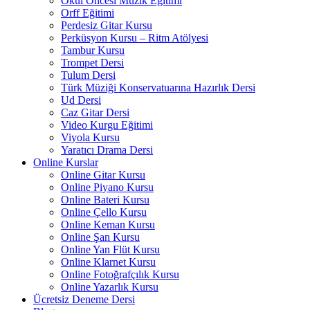
Okul Öncesi Müzik Eğitimi
Orff Eğitimi
Perdesiz Gitar Kursu
Perküsyon Kursu – Ritm Atölyesi
Tambur Kursu
Trompet Dersi
Tulum Dersi
Türk Müziği Konservatuarına Hazırlık Dersi
Ud Dersi
Caz Gitar Dersi
Video Kurgu Eğitimi
Viyola Kursu
Yaratıcı Drama Dersi
Online Kurslar
Online Gitar Kursu
Online Piyano Kursu
Online Bateri Kursu
Online Çello Kursu
Online Keman Kursu
Online Şan Kursu
Online Yan Flüt Kursu
Online Klarnet Kursu
Online Fotoğrafçılık Kursu
Online Yazarlık Kursu
Ücretsiz Deneme Dersi