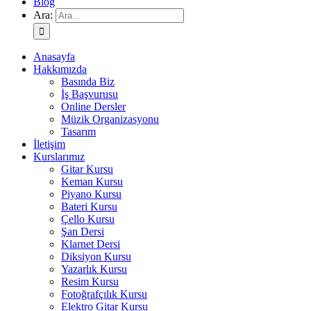
Blog
Ara:
Anasayfa
Hakkımızda
Basında Biz
İş Başvurusu
Online Dersler
Müzik Organizasyonu
Tasarım
İletişim
Kurslarımız
Gitar Kursu
Keman Kursu
Piyano Kursu
Bateri Kursu
Çello Kursu
Şan Dersi
Klarnet Dersi
Diksiyon Kursu
Yazarlık Kursu
Resim Kursu
Fotoğrafçılık Kursu
Elektro Gitar Kursu