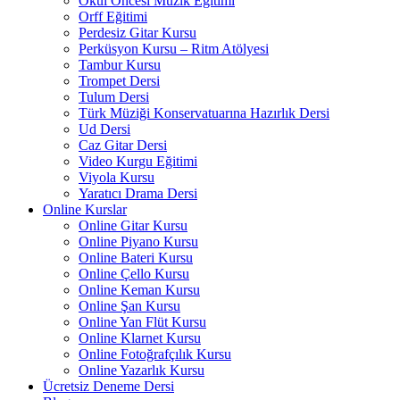
Okul Öncesi Müzik Eğitimi
Orff Eğitimi
Perdesiz Gitar Kursu
Perküsyon Kursu – Ritm Atölyesi
Tambur Kursu
Trompet Dersi
Tulum Dersi
Türk Müziği Konservatuarına Hazırlık Dersi
Ud Dersi
Caz Gitar Dersi
Video Kurgu Eğitimi
Viyola Kursu
Yaratıcı Drama Dersi
Online Kurslar
Online Gitar Kursu
Online Piyano Kursu
Online Bateri Kursu
Online Çello Kursu
Online Keman Kursu
Online Şan Kursu
Online Yan Flüt Kursu
Online Klarnet Kursu
Online Fotoğrafçılık Kursu
Online Yazarlık Kursu
Ücretsiz Deneme Dersi