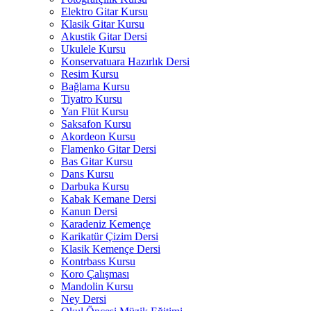
Elektro Gitar Kursu
Klasik Gitar Kursu
Akustik Gitar Dersi
Ukulele Kursu
Konservatuara Hazırlık Dersi
Resim Kursu
Bağlama Kursu
Tiyatro Kursu
Yan Flüt Kursu
Saksafon Kursu
Akordeon Kursu
Flamenko Gitar Dersi
Bas Gitar Kursu
Dans Kursu
Darbuka Kursu
Kabak Kemane Dersi
Kanun Dersi
Karadeniz Kemençe
Karikatür Çizim Dersi
Klasik Kemençe Dersi
Kontrbass Kursu
Koro Çalışması
Mandolin Kursu
Ney Dersi