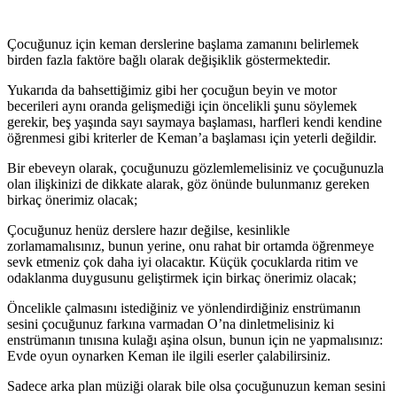
Çocuğunuz için keman derslerine başlama zamanını belirlemek
birden fazla faktöre bağlı olarak değişiklik göstermektedir.
Yukarıda da bahsettiğimiz gibi her çocuğun beyin ve motor
becerileri aynı oranda gelişmediği için öncelikli şunu söylemek
gerekir, beş yaşında sayı saymaya başlaması, harfleri kendi kendine
öğrenmesi gibi kriterler de Keman’a başlaması için yeterli değildir.
Bir ebeveyn olarak, çocuğunuzu gözlemlemelisiniz ve çocuğunuzla
olan ilişkinizi de dikkate alarak, göz önünde bulunmanız gereken
birkaç önerimiz olacak;
Çocuğunuz henüz derslere hazır değilse, kesinlikle
zorlamamalısınız, bunun yerine, onu rahat bir ortamda öğrenmeye
sevk etmeniz çok daha iyi olacaktır. Küçük çocuklarda ritim ve
odaklanma duygusunu geliştirmek için birkaç önerimiz olacak;
Öncelikle çalmasını istediğiniz ve yönlendirdiğiniz enstrümanın
sesini çocuğunuz farkına varmadan O’na dinletmelisiniz ki
enstrümanın tınısına kulağı aşina olsun, bunun için ne yapmalısınız:
Evde oyun oynarken Keman ile ilgili eserler çalabilirsiniz.
Sadece arka plan müziği olarak bile olsa çocuğunuzun keman sesini