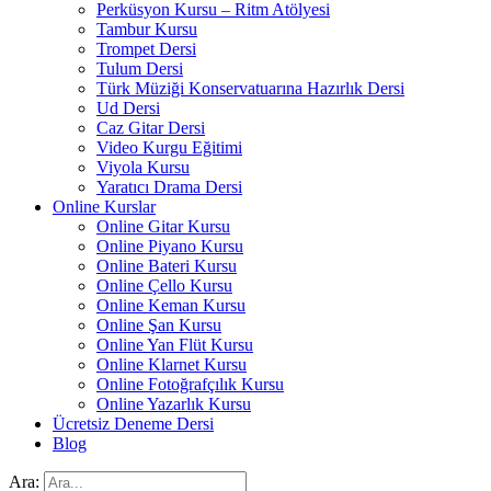
Perküsyon Kursu – Ritm Atölyesi
Tambur Kursu
Trompet Dersi
Tulum Dersi
Türk Müziği Konservatuarına Hazırlık Dersi
Ud Dersi
Caz Gitar Dersi
Video Kurgu Eğitimi
Viyola Kursu
Yaratıcı Drama Dersi
Online Kurslar
Online Gitar Kursu
Online Piyano Kursu
Online Bateri Kursu
Online Çello Kursu
Online Keman Kursu
Online Şan Kursu
Online Yan Flüt Kursu
Online Klarnet Kursu
Online Fotoğrafçılık Kursu
Online Yazarlık Kursu
Ücretsiz Deneme Dersi
Blog
Ara: