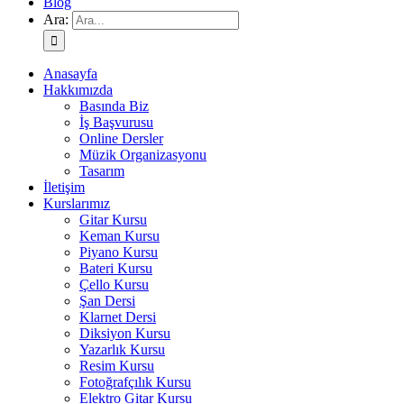
Blog
Ara:
Anasayfa
Hakkımızda
Basında Biz
İş Başvurusu
Online Dersler
Müzik Organizasyonu
Tasarım
İletişim
Kurslarımız
Gitar Kursu
Keman Kursu
Piyano Kursu
Bateri Kursu
Çello Kursu
Şan Dersi
Klarnet Dersi
Diksiyon Kursu
Yazarlık Kursu
Resim Kursu
Fotoğrafçılık Kursu
Elektro Gitar Kursu