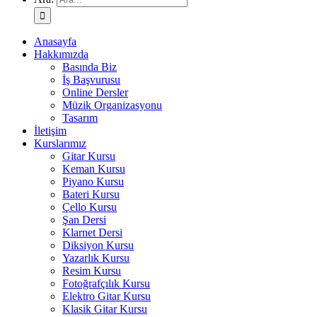
Anasayfa
Hakkımızda
Basında Biz
İş Başvurusu
Online Dersler
Müzik Organizasyonu
Tasarım
İletişim
Kurslarımız
Gitar Kursu
Keman Kursu
Piyano Kursu
Bateri Kursu
Çello Kursu
Şan Dersi
Klarnet Dersi
Diksiyon Kursu
Yazarlık Kursu
Resim Kursu
Fotoğrafçılık Kursu
Elektro Gitar Kursu
Klasik Gitar Kursu