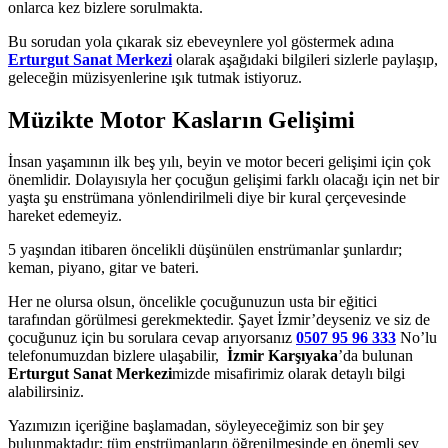
onlarca kez bizlere sorulmakta.
Bu sorudan yola çıkarak siz ebeveynlere yol göstermek adına
Erturgut Sanat Merkezi
olarak aşağıdaki bilgileri sizlerle paylaşıp,
geleceğin müzisyenlerine ışık tutmak istiyoruz.
Müzikte Motor Kasların Gelişimi
İnsan yaşamının ilk beş yılı, beyin ve motor beceri gelişimi için çok
önemlidir. Dolayısıyla her çocuğun gelişimi farklı olacağı için net bir
yaşta şu enstrümana yönlendirilmeli diye bir kural çerçevesinde
hareket edemeyiz.
5 yaşından itibaren öncelikli düşünülen enstrümanlar şunlardır;
keman, piyano, gitar ve bateri.
Her ne olursa olsun, öncelikle çocuğunuzun usta bir eğitici
tarafından görülmesi gerekmektedir. Şayet İzmir’deyseniz ve siz de
çocuğunuz için bu sorulara cevap arıyorsanız
0507 95 96 333
No’lu
telefonumuzdan bizlere ulaşabilir,
İzmir Karşıyaka
’da bulunan
Erturgut Sanat Merkezi
mizde misafirimiz olarak detaylı bilgi
alabilirsiniz.
Yazımızın içeriğine başlamadan, söyleyeceğimiz son bir şey
bulunmaktadır; tüm enstrümanların öğrenilmesinde en önemli şey