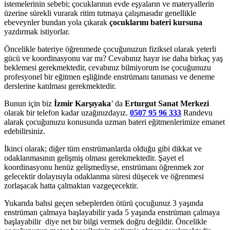
istemelerinin sebebi; çocuklarının evde eşyaların ve materyallerin
üzerine sürekli vurarak ritim tutmaya çalışmasıdır genellikle
ebeveynler bundan yola çıkarak
çocuklarını bateri kursuna
yazdırmak istiyorlar.
Öncelikle bateriye öğrenmede çocuğunuzun fiziksel olarak yeterli
gücü ve koordinasyonu var mı? Cevabınız hayır ise daha birkaç yaş
beklemesi gerekmektedir, cevabınız bilmiyorum ise çocuğunuzu
profesyonel bir eğitmen eşliğinde enstrümanı tanıması ve deneme
derslerine katılması gerekmektedir.
Bunun için biz
İzmir Karşıyaka
’ da
Erturgut Sanat Merkezi
olarak bir telefon kadar uzağınızdayız.
0507 95 96 333
Randevu
alarak çocuğunuzu konusunda uzman bateri eğitmenlerimize emanet
edebilirsiniz.
İkinci olarak; diğer tüm enstrümanlarda olduğu gibi dikkat ve
odaklanmasının gelişmiş olması gerekmektedir. Şayet el
koordinasyonu henüz gelişmediyse, enstrümanı öğrenmek zor
gelecektir dolayısıyla odaklanma süresi düşecek ve öğrenmesi
zorlaşacak hatta çalmaktan vazgeçecektir.
Yukarıda bahsi geçen sebeplerden ötürü çocuğunuz 3 yaşında
enstrüman çalmaya başlayabilir yada 5 yaşında enstrüman çalmaya
başlayabilir diye net bir bilgi vermek doğru değildir. Öncelikle