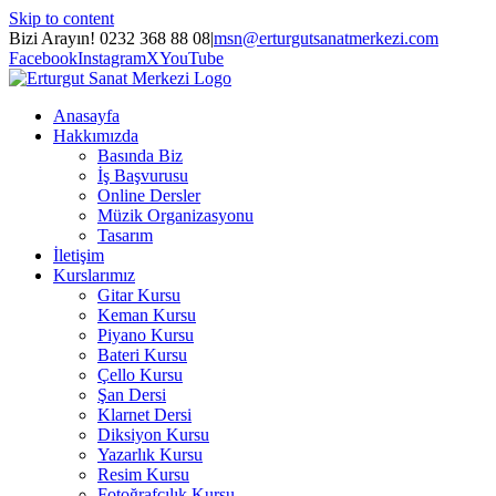
Skip to content
Bizi Arayın! 0232 368 88 08
|
msn@erturgutsanatmerkezi.com
Facebook
Instagram
X
YouTube
Anasayfa
Hakkımızda
Basında Biz
İş Başvurusu
Online Dersler
Müzik Organizasyonu
Tasarım
İletişim
Kurslarımız
Gitar Kursu
Keman Kursu
Piyano Kursu
Bateri Kursu
Çello Kursu
Şan Dersi
Klarnet Dersi
Diksiyon Kursu
Yazarlık Kursu
Resim Kursu
Fotoğrafçılık Kursu