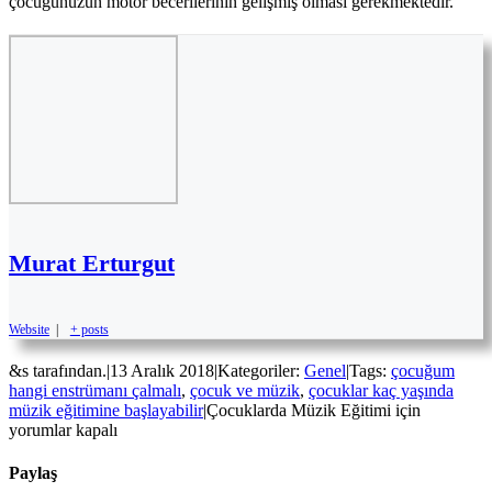
çocuğunuzun motor becerilerinin gelişmiş olması gerekmektedir.
Murat Erturgut
Website
|
+ posts
&s tarafından.
|
13 Aralık 2018
|
Kategoriler:
Genel
|
Tags:
çocuğum
hangi enstrümanı çalmalı
,
çocuk ve müzik
,
çocuklar kaç yaşında
müzik eğitimine başlayabilir
|
Çocuklarda Müzik Eğitimi için
yorumlar kapalı
Paylaş