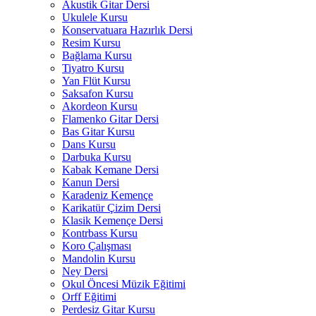
Akustik Gitar Dersi
Ukulele Kursu
Konservatuara Hazırlık Dersi
Resim Kursu
Bağlama Kursu
Tiyatro Kursu
Yan Flüt Kursu
Saksafon Kursu
Akordeon Kursu
Flamenko Gitar Dersi
Bas Gitar Kursu
Dans Kursu
Darbuka Kursu
Kabak Kemane Dersi
Kanun Dersi
Karadeniz Kemençe
Karikatür Çizim Dersi
Klasik Kemençe Dersi
Kontrbass Kursu
Koro Çalışması
Mandolin Kursu
Ney Dersi
Okul Öncesi Müzik Eğitimi
Orff Eğitimi
Perdesiz Gitar Kursu