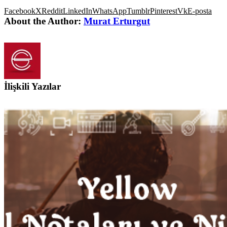
Facebook
X
Reddit
LinkedIn
WhatsApp
Tumblr
Pinterest
Vk
E-posta
About the Author:
Murat Erturgut
İlişkili Yazılar