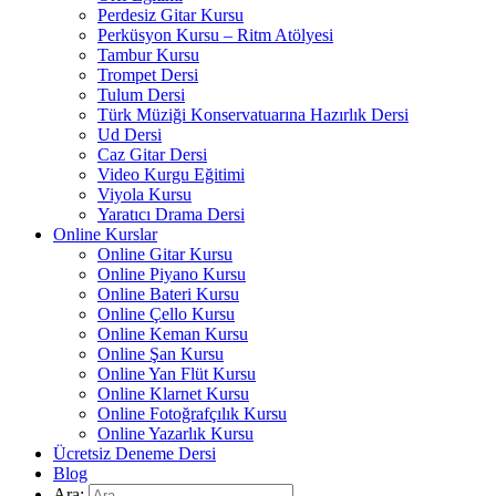
Perdesiz Gitar Kursu
Perküsyon Kursu – Ritm Atölyesi
Tambur Kursu
Trompet Dersi
Tulum Dersi
Türk Müziği Konservatuarına Hazırlık Dersi
Ud Dersi
Caz Gitar Dersi
Video Kurgu Eğitimi
Viyola Kursu
Yaratıcı Drama Dersi
Online Kurslar
Online Gitar Kursu
Online Piyano Kursu
Online Bateri Kursu
Online Çello Kursu
Online Keman Kursu
Online Şan Kursu
Online Yan Flüt Kursu
Online Klarnet Kursu
Online Fotoğrafçılık Kursu
Online Yazarlık Kursu
Ücretsiz Deneme Dersi
Blog
Ara: