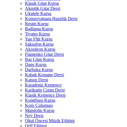
Klasik Gitar Kursu
Akustik Gitar Dersi
Ukulele Kursu
Konservatuara Hazırlık Dersi
Resim Kursu
Bağlama Kursu
Tiyatro Kursu
Yan Flüt Kursu
Saksafon Kursu
Akordeon Kursu
Flamenko Gitar Dersi
Bas Gitar Kursu
Dans Kursu
Darbuka Kursu
Kabak Kemane Dersi
Kanun Dersi
Karadeniz Kemençe
Karikatür Çizim Dersi
Klasik Kemençe Dersi
Kontrbass Kursu
Koro Çalışması
Mandolin Kursu
Ney Dersi
Okul Öncesi Müzik Eğitimi
Orff Eğitimi