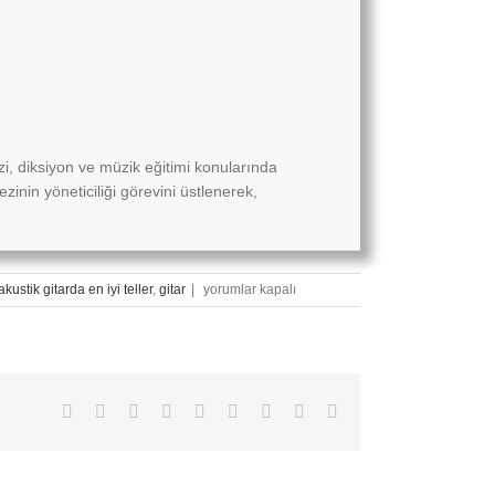
, diksiyon ve müzik eğitimi konularında
zinin yöneticiliği görevini üstlenerek,
Çocuklar
akustik gitarda en iyi teller
,
gitar
|
yorumlar kapalı
İçin
Gitar
Derslerine
Nasıl
Başlanır?
Facebook
X
Reddit
LinkedIn
WhatsApp
Tumblr
Pinterest
Vk
E-
için
posta