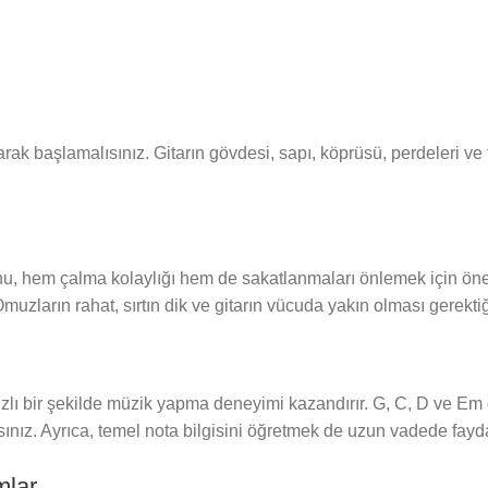
tarak başlamalısınız. Gitarın gövdesi, sapı, köprüsü, perdeleri ve 
u, hem çalma kolaylığı hem de sakatlanmaları önlemek için önemli
Omuzların rahat, sırtın dik ve gitarın vücuda yakın olması gerekti
zlı bir şekilde müzik yapma deneyimi kazandırır. G, C, D ve Em g
sınız. Ayrıca, temel nota bilgisini öğretmek de uzun vadede faydal
mlar