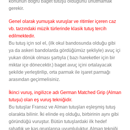
konunun doğru baget tutuşu olduğunu unutmamak
gerekir.
Genel olarak yumuşak vuruşlar ve ritimler içeren caz
vb. tarzındaki müzik türlerinde klasik tutuş tercih
edilmektedir.
Bu tutuş için sol el, (ilk okul bandosunda olduğu gibi
ya da askeri bandolarda gördüğümüz şekliyle) avuç içi
yukarı dönük olması şartıyla ( bazı hareketler için bir
miktar içe dönecektir.) baget avuç içini ortalayacak
şekilde yerleştirilip, orta parmak ile işaret parmağı
arasından geçirmelisiniz.
İkinci vuruş, ingilizce adı German Matched Grip (Alman
tutuşu) olan eş vuruş tekniğidir.
Bu tutuşlar Fransız ve Alman tutuşları eşleşmiş tutuş
olarakta bilinir. İki elinde eş olduğu, birbirinin aynı gibi
göründüğü vuruştur. Bütün tutuşlardaki ilk hedef
rahatlık ve kas gruplarına uyumluluktur. Alman tekniği