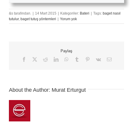
&s tarafından.
|
14 Mart 2015
|
Kategoriler:
Bateri
|
Tags:
baget nasıl
tutulur
,
baget tutuş yöntemleri
|
Yorum yok
Paylaş
Facebook
X
Reddit
LinkedIn
WhatsApp
Tumblr
Pinterest
Vk
E-
posta
About the Author:
Murat Erturgut