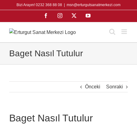
Skip
Bizi Arayın! 0232 368 88 08
|
msn@erturgutsanatmerkezi.com
to
Facebook
Instagram
X
YouTube
content
Baget Nasıl Tutulur
Önceki
Sonraki
Baget Nasıl Tutulur