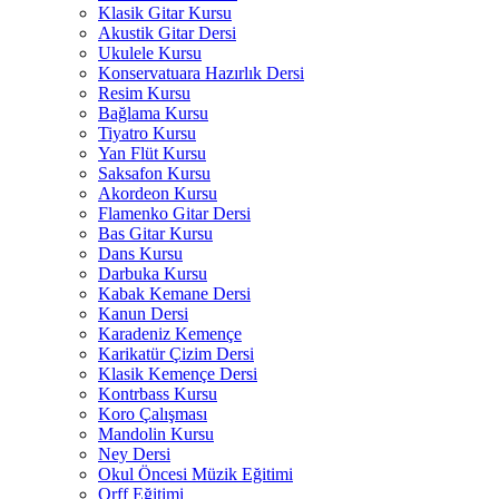
Klasik Gitar Kursu
Akustik Gitar Dersi
Ukulele Kursu
Konservatuara Hazırlık Dersi
Resim Kursu
Bağlama Kursu
Tiyatro Kursu
Yan Flüt Kursu
Saksafon Kursu
Akordeon Kursu
Flamenko Gitar Dersi
Bas Gitar Kursu
Dans Kursu
Darbuka Kursu
Kabak Kemane Dersi
Kanun Dersi
Karadeniz Kemençe
Karikatür Çizim Dersi
Klasik Kemençe Dersi
Kontrbass Kursu
Koro Çalışması
Mandolin Kursu
Ney Dersi
Okul Öncesi Müzik Eğitimi
Orff Eğitimi