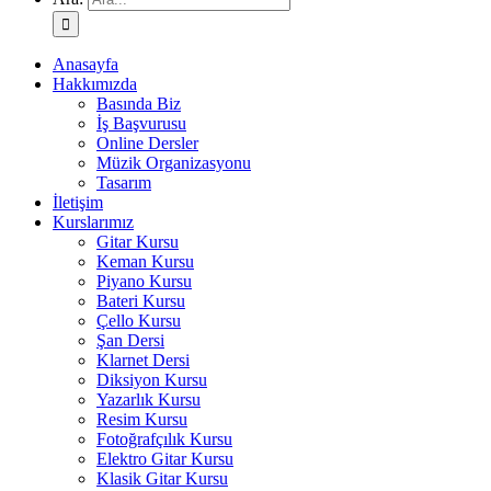
Anasayfa
Hakkımızda
Basında Biz
İş Başvurusu
Online Dersler
Müzik Organizasyonu
Tasarım
İletişim
Kurslarımız
Gitar Kursu
Keman Kursu
Piyano Kursu
Bateri Kursu
Çello Kursu
Şan Dersi
Klarnet Dersi
Diksiyon Kursu
Yazarlık Kursu
Resim Kursu
Fotoğrafçılık Kursu
Elektro Gitar Kursu
Klasik Gitar Kursu