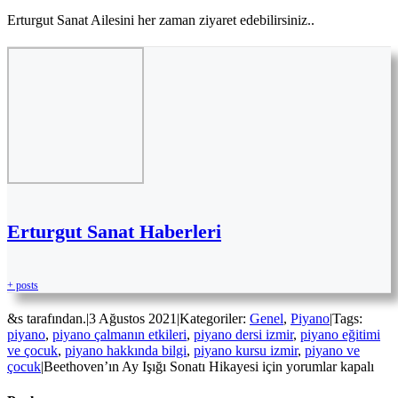
Erturgut Sanat Ailesini her zaman ziyaret edebilirsiniz..
Erturgut Sanat Haberleri
+ posts
&s tarafından.
|
3 Ağustos 2021
|
Kategoriler:
Genel
,
Piyano
|
Tags:
piyano
,
piyano çalmanın etkileri
,
piyano dersi izmir
,
piyano eğitimi
ve çocuk
,
piyano hakkında bilgi
,
piyano kursu izmir
,
piyano ve
çocuk
|
Beethoven’ın Ay Işığı Sonatı Hikayesi için
yorumlar kapalı