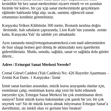
kesinlikle bir kez sanat merkezimizi ziyaret etmeli ve en azından
bizimle bir kahve, bir çay içip sanat merkezimizde gerçekleşen
eğitimler hakkında bilgi alıp, sıcak, samimi, eğlenceli sanat
ortamımızı kendiniz görmelisiniz.
Karşıyaka Yelken Klübünün 300 metre, Bostanlı tarafına doğru
ilerisinde, halı sahaların çaprazında, Lion Kafe’nin yanında zemin
katta, Karşıyaka Yalı’ da sahilde yer almaktadır.
Aynı zamanda msn@erturgutsanatmerkezi.com mail adresimizden
de bize ulaşıp hemen geri dönüş ile aklınızdaki soru işaretlerini
giderebilirsiniz. Mutlu, umutlu, sağlıklı, sanat ve sağlıkla dolu günler
dileriz..
Adres / Erturgut Sanat Merkezi Nerede?
Cemal Gürsel Caddesi (Yalı Caddesi) No: 426 Bayerler Apartmanı –
Zemin Kat Daire. 1 Karşıyaka / İzmir
İzmir sanat kursları arasından, müzik kursu arayışında olanlar için,
enstrüman çalıp, enstrüman kursu alıp yeni bir hobi edinmek
isteyenler için, Erturgut Sanat Merkezi bir çok enstrümanın dersi
sunıyor! İzmir müzik kursu bakımından çok şanslı bir yer, bir çok
seçenek var! Siz de müzik kursu almak istiyorsanız Erturgut Sanat’a
davetlisiniz, siz istekli olun ve gerisini bize bırakın!