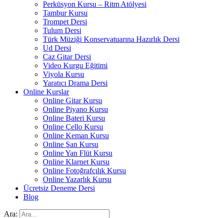
Perküsyon Kursu – Ritm Atölyesi
Tambur Kursu
Trompet Dersi
Tulum Dersi
Türk Müziği Konservatuarına Hazırlık Dersi
Ud Dersi
Caz Gitar Dersi
Video Kurgu Eğitimi
Viyola Kursu
Yaratıcı Drama Dersi
Online Kurslar
Online Gitar Kursu
Online Piyano Kursu
Online Bateri Kursu
Online Çello Kursu
Online Keman Kursu
Online Şan Kursu
Online Yan Flüt Kursu
Online Klarnet Kursu
Online Fotoğrafçılık Kursu
Online Yazarlık Kursu
Ücretsiz Deneme Dersi
Blog
Ara: