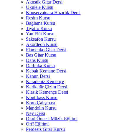
Akustik Gitar Dersi
Ukulele Kursu
Konservatuara Hazırlık Dersi
Resim Kursu
Bağlama Kursu
Tiyatro Kursu
Yan Flüt Kursu
Saksafon Kursu
Akordeon Kursu
Flamenko Gitar Dersi
Bas Gitar Kursu
Dans Kursu
Darbuka Kursu
Kabak Kemane Dersi
Kanun Dersi
Karadeniz Kemençe
Karikatür Çizim Dersi
Klasik Kemençe Dersi
Kontrbass Kursu
Koro Çalışması
Mandolin Kursu
Ney Dersi
Okul Öncesi Müzik Eğitimi
Orff Eğitimi
Perdesiz Gitar Kursu