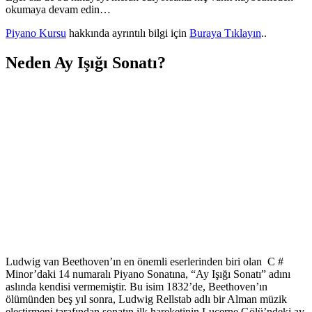
okumaya devam edin…
Piyano Kursu
hakkında ayrıntılı bilgi için
Buraya Tıklayın
..
Neden Ay Işığı Sonatı?
Ludwig van Beethoven’ın en önemli eserlerinden biri olan C #
Minor’daki 14 numaralı Piyano Sonatına, “Ay Işığı Sonatı” adını
aslında kendisi vermemiştir. Bu isim 1832’de, Beethoven’ın
ölümünden beş yıl sonra, Ludwig Rellstab adlı bir Alman müzik
eleştirmeni tarafından sonatın ilk hareketinin Lucerne Gölü’ndeki ay