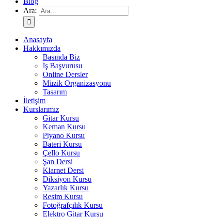
Blog
Ara:
Anasayfa
Hakkımızda
Basında Biz
İş Başvurusu
Online Dersler
Müzik Organizasyonu
Tasarım
İletişim
Kurslarımız
Gitar Kursu
Keman Kursu
Piyano Kursu
Bateri Kursu
Çello Kursu
Şan Dersi
Klarnet Dersi
Diksiyon Kursu
Yazarlık Kursu
Resim Kursu
Fotoğrafçılık Kursu
Elektro Gitar Kursu