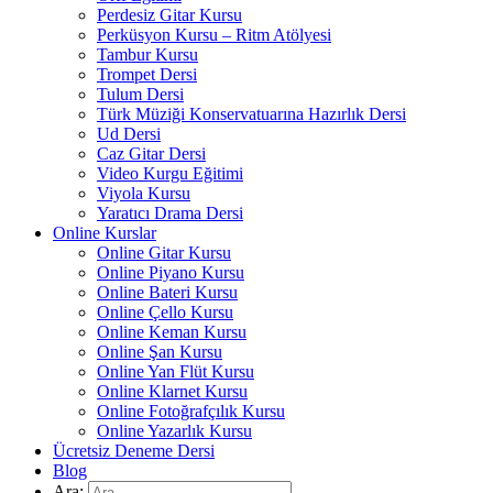
Perdesiz Gitar Kursu
Perküsyon Kursu – Ritm Atölyesi
Tambur Kursu
Trompet Dersi
Tulum Dersi
Türk Müziği Konservatuarına Hazırlık Dersi
Ud Dersi
Caz Gitar Dersi
Video Kurgu Eğitimi
Viyola Kursu
Yaratıcı Drama Dersi
Online Kurslar
Online Gitar Kursu
Online Piyano Kursu
Online Bateri Kursu
Online Çello Kursu
Online Keman Kursu
Online Şan Kursu
Online Yan Flüt Kursu
Online Klarnet Kursu
Online Fotoğrafçılık Kursu
Online Yazarlık Kursu
Ücretsiz Deneme Dersi
Blog
Ara: