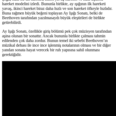
hareket modelini izledi. Bununla birlikte, ay ışığının ilk hareketi
yavaş, ikinci hareket biraz daha hızlı ve son hareket öfkeyle hızlıdır.
Buna rağmen büyük beğeni toplayan Ay Işığı Sonatı, belki de
Beethoven tarafından yazılmasaydı büyük eleştirileri de birlikte
getirebilirdi.
Ay Işığı Sonatı, özellikle giriş bölümü pek çok müzisyen tarafından
aşina olunan bir sonattır. Ancak bununla birlikte çalması tahmin
edilenden çok daha zordur. Bunun temel iki sebebi Beethoven’ın
müzikal dehası ile ince ince işlenmiş notalarının olması ve bir diğer
yandan sonata hayat verecek bir ruh yapısına sahil olunması
gerektiğidir.