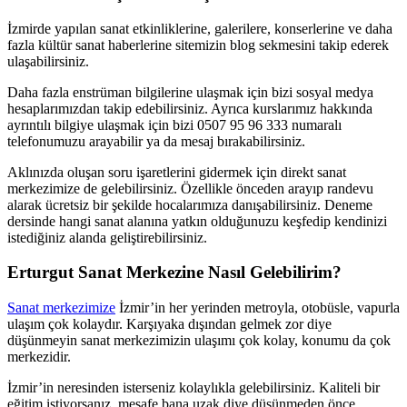
İzmirde yapılan sanat etkinliklerine, galerilere, konserlerine ve daha
fazla kültür sanat haberlerine sitemizin blog sekmesini takip ederek
ulaşabilirsiniz.
Daha fazla enstrüman bilgilerine ulaşmak için bizi sosyal medya
hesaplarımızdan takip edebilirsiniz. Ayrıca kurslarımız hakkında
ayrıntılı bilgiye ulaşmak için bizi 0507 95 96 333 numaralı
telefonumuzu arayabilir ya da mesaj bırakabilirsiniz.
Aklınızda oluşan soru işaretlerini gidermek için direkt sanat
merkezimize de gelebilirsiniz. Özellikle önceden arayıp randevu
alarak ücretsiz bir şekilde hocalarımıza danışabilirsiniz. Deneme
dersinde hangi sanat alanına yatkın olduğunuzu keşfedip kendinizi
istediğiniz alanda geliştirebilirsiniz.
Erturgut Sanat Merkezine Nasıl Gelebilirim?
Sanat merkezimize
İzmir’in her yerinden metroyla, otobüsle, vapurla
ulaşım çok kolaydır. Karşıyaka dışından gelmek zor diye
düşünmeyin sanat merkezimizin ulaşımı çok kolay, konumu da çok
merkezidir.
İzmir’in neresinden isterseniz kolaylıkla gelebilirsiniz. Kaliteli bir
eğitim istiyorsanız, mesafe bana uzak diye düşünmeden önce