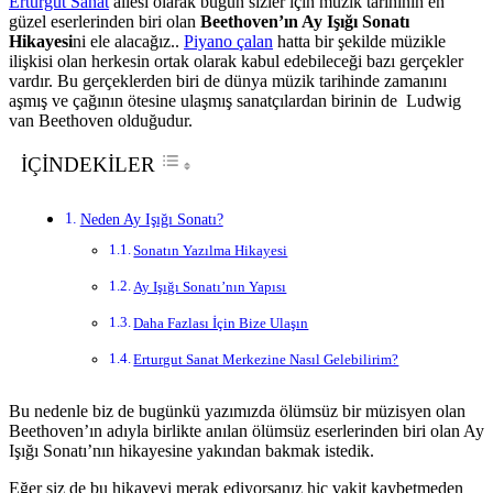
Erturgut Sanat
ailesi olarak bugün sizler için müzik tarihinin en
güzel eserlerinden biri olan
Beethoven’ın Ay Işığı Sonatı
Hikayesi
ni ele alacağız..
Piyano çalan
hatta bir şekilde müzikle
ilişkisi olan herkesin ortak olarak kabul edebileceği bazı gerçekler
vardır. Bu gerçeklerden biri de dünya müzik tarihinde zamanını
aşmış ve çağının ötesine ulaşmış sanatçılardan birinin de Ludwig
van Beethoven olduğudur.
İÇİNDEKİLER
Neden Ay Işığı Sonatı?
Sonatın Yazılma Hikayesi
Ay Işığı Sonatı’nın Yapısı
Daha Fazlası İçin Bize Ulaşın
Erturgut Sanat Merkezine Nasıl Gelebilirim?
Bu nedenle biz de bugünkü yazımızda ölümsüz bir müzisyen olan
Beethoven’ın adıyla birlikte anılan ölümsüz eserlerinden biri olan Ay
Işığı Sonatı’nın hikayesine yakından bakmak istedik.
Eğer siz de bu hikayeyi merak ediyorsanız hiç vakit kaybetmeden