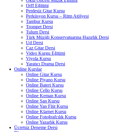
Okul Öncesi Müzik Eğitimi
Orff Eğitimi
Perdesiz Gitar Kursu
Perküsyon Kursu – Ritm Atölyesi
Tambur Kursu
Trompet Dersi
Tulum Dersi
Türk Müziği Konservatuarına Hazırlık Dersi
Ud Dersi
Caz Gitar Dersi
Video Kurgu Eğitimi
Viyola Kursu
Yaratıcı Drama Dersi
Online Kurslar
Online Gitar Kursu
Online Piyano Kursu
Online Bateri Kursu
Online Çello Kursu
Online Keman Kursu
Online Şan Kursu
Online Yan Flüt Kursu
Online Klarnet Kursu
Online Fotoğrafçılık Kursu
Online Yazarlık Kursu
Ücretsiz Deneme Dersi