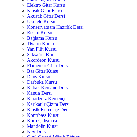
Elektro Gitar Kursu
Klasik Gitar Kursu
Akustik Gitar Dersi
Ukulele Kursu
Konservatuara Hazırlık Dersi
Resim Kursu
Bağlama Kursu
Tiyatro Kursu
Yan Flüt Kursu
Saksafon Kursu
Akordeon Kursu
Flamenko Gitar Dersi
Bas Gitar Kursu
Dans Kursu
Darbuka Kursu
Kabak Kemane Dersi
Kanun Dersi
Karadeniz Kemençe
Karikatür Çizim Dersi
Klasik Kemençe Dersi
Kontrbass Kursu
Koro Çalışması
Mandolin Kursu
Ney Dersi