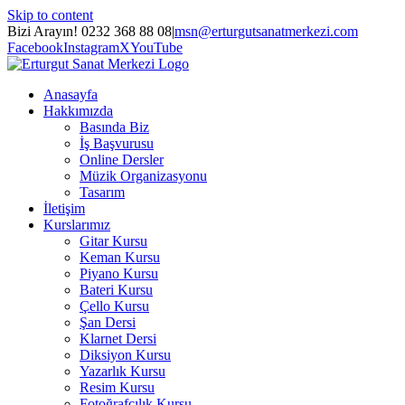
Skip to content
Bizi Arayın! 0232 368 88 08
|
msn@erturgutsanatmerkezi.com
Facebook
Instagram
X
YouTube
Anasayfa
Hakkımızda
Basında Biz
İş Başvurusu
Online Dersler
Müzik Organizasyonu
Tasarım
İletişim
Kurslarımız
Gitar Kursu
Keman Kursu
Piyano Kursu
Bateri Kursu
Çello Kursu
Şan Dersi
Klarnet Dersi
Diksiyon Kursu
Yazarlık Kursu
Resim Kursu
Fotoğrafçılık Kursu